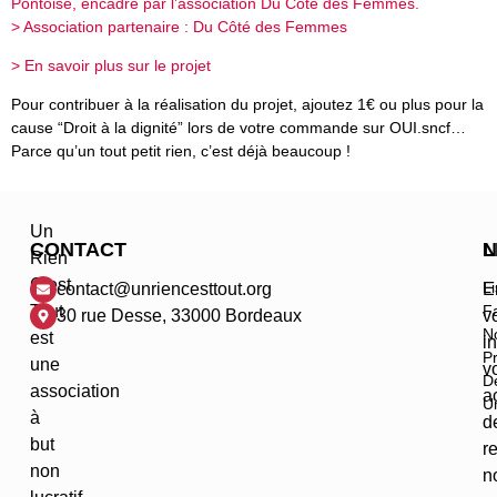
Pontoise, encadré par l’association Du Côté des Femmes.
> Association partenaire :
Du Côté des Femmes
> En savoir plus sur le projet
Pour contribuer à la réalisation du projet, ajoutez 1€ ou plus pour la
cause “Droit à la dignité” lors de votre commande sur OUI.sncf…
Parce qu’un tout petit rien, c’est déjà beaucoup !
Un
CONTACT
N
L
Rien
C’est
Li
contact@unriencesttout.org
E
Tout
F
30 rue Desse, 33000 Bordeaux
v
N
est
in
Pr
une
v
De
association
a
Un
à
d
but
r
non
n