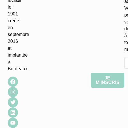
lucratif
ac
loi
V
1901
p
créée
v
en
d
septembre
à
2016
to
et
m
implantée
à
Bordeaux.
JE
M'INSCRIS