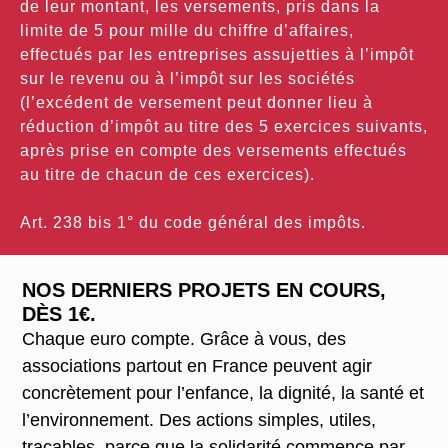
de leur montant, les versements, pris dans la
limite de 5 pour mille du chiffre d’affaires,
effectués par les entreprises assujetties à l’impôt
sur le revenu ou à l’impôt sur les sociétés
(l’excédent de versement peut donner lieu à
réduction d’impôt au titre des 5 exercices suivants,
après prise en compte des versements effectués
au titre de chacun de ces exercices).
Art. 238 bis 1° du code général des impôts.
NOS DERNIERS PROJETS EN COURS,
DÈS 1€.
Chaque euro compte. Grâce à vous, des
associations partout en France peuvent agir
concrètement pour l’enfance, la dignité, la santé et
l’environnement. Des actions simples, utiles,
traçables, parce que la solidarité commence par