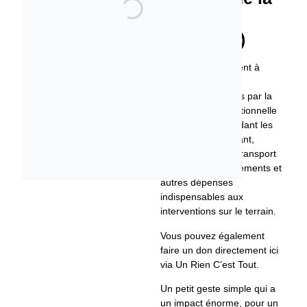
Gironde
(UMPS 33)
Vos dons contribuent à
couvrir les besoins
logistiques générés par la
mobilisation exceptionnelle
de l’UMPS 33 pendant les
incendies : carburant,
matériel médical, transport
de matériel, équipements et
autres dépenses
indispensables aux
interventions sur le terrain.
Vous pouvez également
faire un don directement ici
via Un Rien C’est Tout.
Un petit geste simple qui a
un impact énorme, pour un