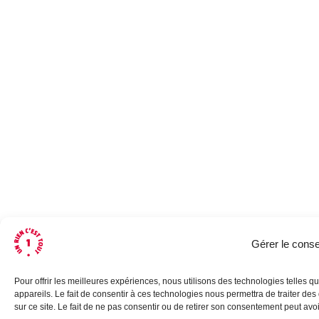
JE
M'INSCRIS
2026 © Un Rien C’est Tout Association loi 1901. Tous droits
réservés.
Mentions légales.
Politique de confidentialités.
Conception par
BMO CONSEIL
Gérer le cons
Pour offrir les meilleures expériences, nous utilisons des technologies telles 
appareils. Le fait de consentir à ces technologies nous permettra de traiter d
sur ce site. Le fait de ne pas consentir ou de retirer son consentement peut avoir