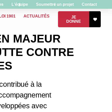
es
L'équipe
Soumettre un projet
Contact
OI 1901
ACTUALITÉS
JE
DONNE
EN MAJEUR
LUTTE CONTRE
ES
contribué à la
, accompagnement
éveloppées avec