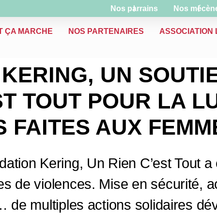
Nos parrains
Nos mécèn
T ÇA MARCHE
NOS PARTENAIRES
ASSOCIATION L
 KERING, UN SOUTI
ST TOUT POUR LA 
S FAITES AUX FEMM
ation Kering, Un Rien C’est Tout a 
mes de violences. Mise en sécurité
… de multiples actions solidaires d