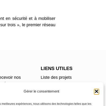
t en sécurité et à mobiliser
ur trois », le premier réseau
LIENS UTILES
ecevoir nos
Liste des projets
e à tout
Faire un don
Nous contacter
Gérer le consentement
Proposer un projet
Devenir partenaire
JE
les meilleures expériences, nous utilisons des technologies telles que les