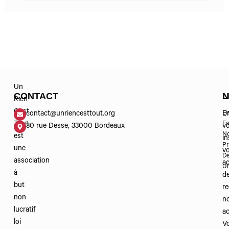
Un
CONTACT
N
L
Rien
C’est
Li
contact@unriencesttout.org
E
Tout
Fa
30 rue Desse, 33000 Bordeaux
v
No
est
in
Pr
une
v
De
association
a
Un
à
d
but
re
non
n
lucratif
ac
loi
V