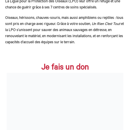
La
Ligue pour la Protection des Oiseaux (LPO)
leur offre un refuge et une
chance de guérir grâce à ses
7 centres de soins spécialisés
.
Oiseaux, hérissons, chauves-souris, mais aussi amphibiens ou reptiles : tous
sont pris en charge avec rigueur. Grâce à votre soutien,
Un Rien C’est Tout
et
la
LPO
s’unissent pour
sauver des animaux sauvages en détresse
, en
renouvelant le matériel, en modernisant les installations, et en renforçant les
capacités d’accueil des équipes sur le terrain.
Je fais un don
200 € pour sauver une vie
sauvage
En moyenne, il faut 200 € pour assurer la prise en charge complète d’un
animal sauvage blessé ou en détresse. Ce montant couvre l’ensemble des
étapes : le diagnostic initial, les soins vétérinaires, la nourriture adaptée,
l’hébergement temporaire, le suivi sanitaire et, enfin, la réhabilitation avant