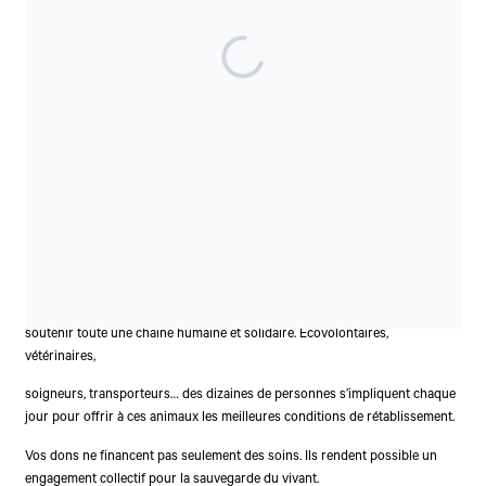
le retour à la vie libre.
Ces interventions sont longues, complexes, et souvent vitales. Chaque
animal soigné représente une victoire précieuse pour la biodiversité. Ce
sont des êtres sensibles, parfois victimes de la pollution, du trafic routier
ou d’une urbanisation galopante, que nous pouvons aider à retrouver leur
place dans la nature.
Grâce à vos dons, ce travail devient possible. Et chaque vie sauvée devient
un symbole de résilience et d’espoir.
Un engagement collectif pour
faire renaître la nature
Soutenir la LPO (Ligue pour la Protection des Oiseaux), c’est aussi
soutenir toute une chaîne humaine et solidaire. Écovolontaires,
vétérinaires,
soigneurs, transporteurs… des dizaines de personnes s’impliquent chaque
jour pour offrir à ces animaux les meilleures conditions de rétablissement.
Vos dons ne financent pas seulement des soins. Ils rendent possible un
engagement collectif pour la sauvegarde du vivant.